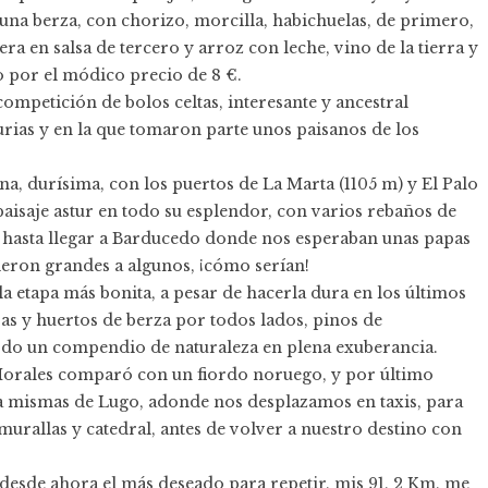
una berza, con chorizo, morcilla, habichuelas, de primero,
ra en salsa de tercero y arroz con leche, vino de la tierra y
lo por el módico precio de 8 €.
ompetición de bolos celtas, interesante y ancestral
urias y en la que tomaron parte unos paisanos de los
a, durísima, con los puertos de La Marta (1105 m) y El Palo
paisaje astur en todo su esplendor, con varios rebaños de
. hasta llegar a Barducedo donde nos esperaban unas papas
nieron grandes a algunos, ¡cómo serían!
 etapa más bonita, a pesar de hacerla dura en los últimos
sas y huertos de berza por todos lados, pinos de
 todo un compendio de naturaleza en plena exuberancia.
Morales comparó con un fiordo noruego, y por último
ta mismas de Lugo, adonde nos desplazamos en taxis, para
urallas y catedral, antes de volver a nuestro destino con
desde ahora el más deseado para repetir, mis 91, 2 Km, me