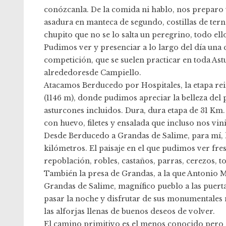
conózcanla. De la comida ni hablo, nos preparo 
asadura en manteca de segundo, costillas de terne
chupito que no se lo salta un peregrino, todo el
Pudimos ver y presenciar a lo largo del día una c
competición, que se suelen practicar en toda Ast
alrededoresde Campiello.
Atacamos Berducedo por Hospitales, la etapa rein
(1146 m), donde pudimos apreciar la belleza del 
asturcones incluidos. Dura, dura etapa de 31 Km
con huevo, filetes y ensalada que incluso nos vi
Desde Berducedo a Grandas de Salime, para mí, la
kilómetros. El paisaje en el que pudimos ver fre
repoblación, robles, castaños, parras, cerezos,
También la presa de Grandas, a la que Antonio 
Grandas de Salime, magnífico pueblo a las puer
pasar la noche y disfrutar de sus monumentales m
las alforjas llenas de buenos deseos de volver.
El camino primitivo es el menos conocido pero 