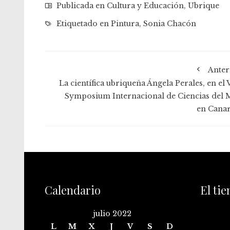
Publicada en
Cultura y Educación
,
Ubrique
Etiquetado en
Pintura
,
Sonia Chacón
Anter
La científica ubriqueña Ángela Perales, en el 
Symposium Internacional de Ciencias del 
en Canar
Calendario
El ti
julio 2022
L
M
X
J
V
S
D