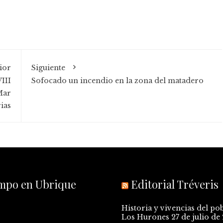
ior
Siguiente
VIII
Sofocado un incendio en la zona del matadero
Mar
ias
empo en Ubrique
Editorial Tréveris
Historia y vivencias del po
Los Hurones
27 de julio de