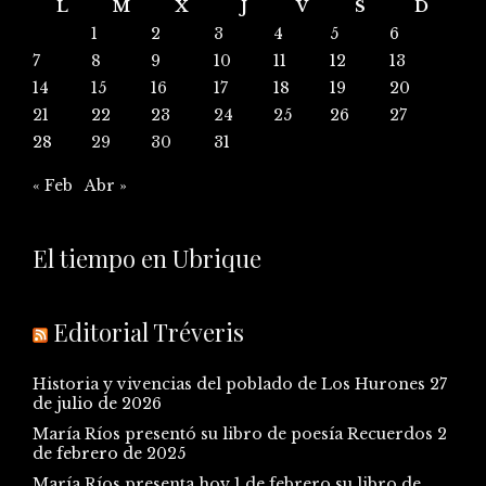
L
M
X
J
V
S
D
1
2
3
4
5
6
7
8
9
10
11
12
13
14
15
16
17
18
19
20
21
22
23
24
25
26
27
28
29
30
31
« Feb
Abr »
El tiempo en Ubrique
Editorial Tréveris
Historia y vivencias del poblado de Los Hurones
27
de julio de 2026
María Ríos presentó su libro de poesía Recuerdos
2
de febrero de 2025
María Ríos presenta hoy 1 de febrero su libro de