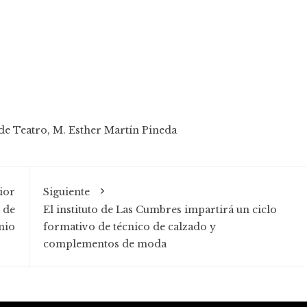
 de Teatro
,
M. Esther Martín Pineda
ior
Siguiente
, de
El instituto de Las Cumbres impartirá un ciclo
nio
formativo de técnico de calzado y
complementos de moda