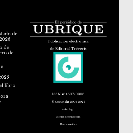
blado de
 2026
Publicación electrónica
o de
de Editorial Tréveris
ero de
de
2025
l libro
ISSN
nº 1697/0306
dora
e
© Copyright 2003-2025
Aviso legal
Política de privacidad
Uso de cookies