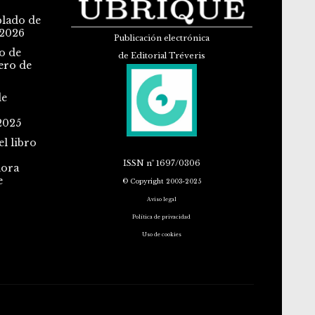
blado de
 2026
Publicación electrónica
o de
de Editorial Tréveris
ero de
de
2025
l libro
ISSN
nº 1697/0306
dora
e
© Copyright 2003-2025
Aviso legal
Política de privacidad
Uso de cookies