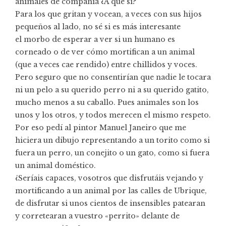
animales de compañía ¿A que sí?
Para los que gritan y vocean, a veces con sus hijos
pequeños al lado, no sé si es más interesante
el morbo de esperar a ver si un humano es
corneado o de ver cómo mortifican a un animal
(que a veces cae rendido) entre chillidos y voces.
Pero seguro que no consentirían que nadie le tocara
ni un pelo a su querido perro ni a su querido gatito,
mucho menos a su caballo. Pues animales son los
unos y los otros, y todos merecen el mismo respeto.
Por eso pedí al pintor Manuel Janeiro que me
hiciera un dibujo representando a un torito como si
fuera un perro, un conejito o un gato, como si fuera
un animal doméstico.
¿Seríais capaces, vosotros que disfrutáis vejando y
mortificando a un animal por las calles de Ubrique,
de disfrutar si unos cientos de insensibles patearan
y corretearan a vuestro «perrito» delante de