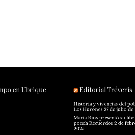
empo en Ubrique
Editorial Tréveris
Historia y vivencias del po
Los Hurones
27 de julio de
María Ríos presentó su libr
poesía Recuerdos
2 de febr
2025