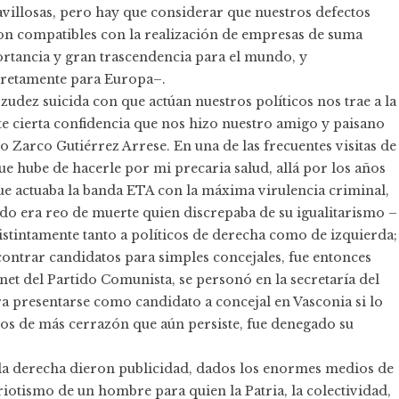
villosas, pero hay que considerar que nuestros defectos
on compatibles con la realización de empresas de suma
rtancia y gran trascendencia para el mundo, y
retamente para Europa–.
ozudez suicida con que actúan nuestros políticos nos trae a la
e cierta confidencia que nos hizo nuestro amigo y paisano
o Zarco Gutiérrez Arrese. En una de las frecuentes visitas de
que hube de hacerle por mi precaria salud, allá por los años
ue actuaba la banda ETA con la máxima virulencia criminal,
do era reo de muerte quien discrepaba de su igualitarismo –
istintamente tanto a políticos de derecha como de izquierda;
ontrar candidatos para simples concejales, fue entonces
et del Partido Comunista, se personó en la secretaría del
a presentarse como candidato a concejal en Vasconia si lo
os de más cerrazón que aún persiste, fue denegado su
i la derecha dieron publicidad, dados los enormes medios de
riotismo de un hombre para quien la Patria, la colectividad,