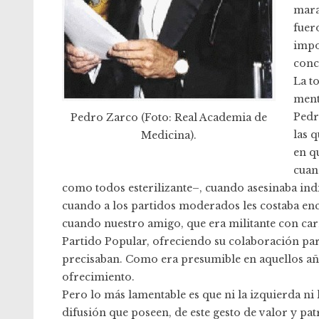
mara
fuer
impo
conc
La t
ment
Pedr
Pedro Zarco (Foto: Real Academia de
las 
Medicina).
en q
cuan
como todos esterilizante–, cuando asesinaba ind
cuando a los partidos moderados les costaba enc
cuando nuestro amigo, que era militante con carn
Partido Popular, ofreciendo su colaboración par
precisaban. Como era presumible en aquellos añ
ofrecimiento.
Pero lo más lamentable es que ni la izquierda n
difusión que poseen, de este gesto de valor y pat