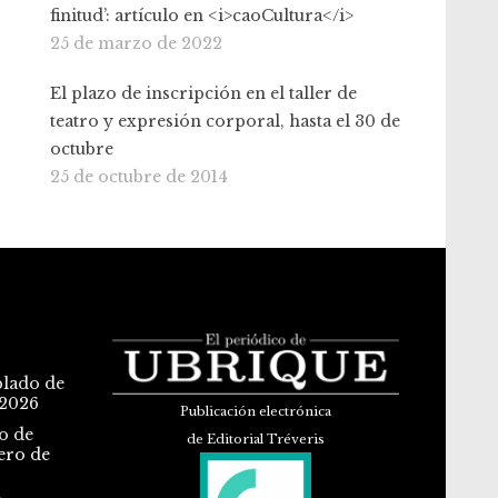
finitud’: artículo en <i>caoCultura</i>
25 de marzo de 2022
El plazo de inscripción en el taller de
teatro y expresión corporal, hasta el 30 de
octubre
25 de octubre de 2014
blado de
 2026
Publicación electrónica
o de
de Editorial Tréveris
ero de