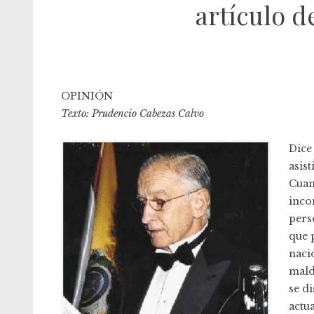
artículo 
OPINIÓN
Texto: Prudencio Cabezas Calvo
Dice
asist
Cuan
incon
pers
que 
naci
mald
se d
actu