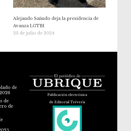
Alejando Sañudo deja la presidencia de
Avanza LGTBI
23 de julio de 2024
blado de
 2026
Publicación electrónica
o de
de Editorial Tréveris
ero de
de
2025