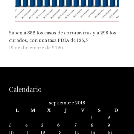
Suben a 382 los casos de coronavirus y a 298 los
curados, con una tasa PDIA de 126,5
19 de diciembre de 2020
Calendario
septiembre 2018
L
M
X
J
V
S
D
1
2
3
4
5
6
7
8
9
10
11
12
13
14
15
16