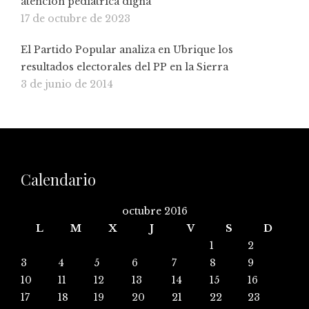
atención pediátrica digna
17 de octubre de 2023
El Partido Popular analiza en Ubrique los
resultados electorales del PP en la Sierra
3 de junio de 2014
Calendario
octubre 2016
L
M
X
J
V
S
D
1
2
3
4
5
6
7
8
9
10
11
12
13
14
15
16
17
18
19
20
21
22
23