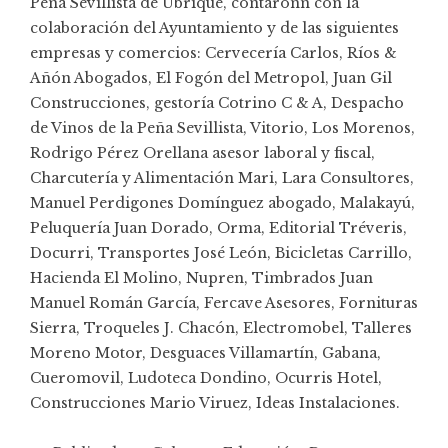
Peña Sevillista de Ubrique, contaronn con la
colaboración del Ayuntamiento y de las siguientes
empresas y comercios: Cervecería Carlos, Ríos &
Añón Abogados, El Fogón del Metropol, Juan Gil
Construcciones, gestoría Cotrino C & A, Despacho
de Vinos de la Peña Sevillista, Vitorio, Los Morenos,
Rodrigo Pérez Orellana asesor laboral y fiscal,
Charcutería y Alimentación Mari, Lara Consultores,
Manuel Perdigones Domínguez abogado, Malakayú,
Peluquería Juan Dorado, Orma, Editorial Tréveris,
Docurri, Transportes José León, Bicicletas Carrillo,
Hacienda El Molino, Nupren, Timbrados Juan
Manuel Román García, Fercave Asesores, Fornituras
Sierra, Troqueles J. Chacón, Electromobel, Talleres
Moreno Motor, Desguaces Villamartín, Gabana,
Cueromovil, Ludoteca Dondino, Ocurris Hotel,
Construcciones Mario Viruez, Ideas Instalaciones.