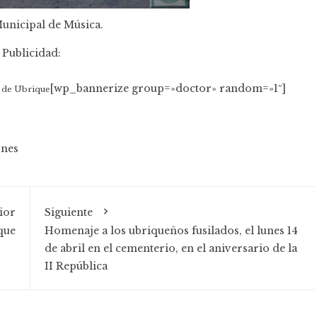
unicipal de Música.
Publicidad:
[wp_bannerize group=»doctor» random=»1″]
as de Ubrique
ones
ior
Siguiente
que
Homenaje a los ubriqueños fusilados, el lunes 14
de abril en el cementerio, en el aniversario de la
II República