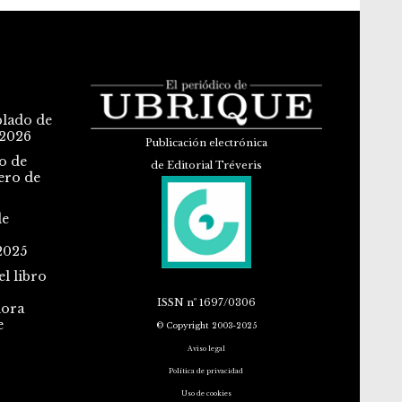
blado de
 2026
Publicación electrónica
o de
de Editorial Tréveris
ero de
de
2025
l libro
ISSN
nº 1697/0306
dora
e
© Copyright 2003-2025
Aviso legal
Política de privacidad
Uso de cookies