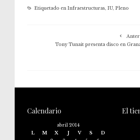
Etiquetado en
Infraestructuras
,
IU
,
Pleno
Anter
Tony Tunait presenta disco en Gran
Calendario
El ti
abril 2014
L
M
X
J
V
S
D