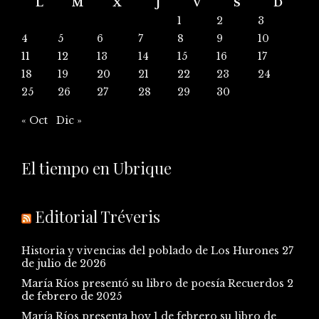
L
M
X
J
V
S
D
1
2
3
4
5
6
7
8
9
10
11
12
13
14
15
16
17
18
19
20
21
22
23
24
25
26
27
28
29
30
« Oct
Dic »
El tiempo en Ubrique
Editorial Tréveris
Historia y vivencias del poblado de Los Hurones
27
de julio de 2026
María Ríos presentó su libro de poesía Recuerdos
2
de febrero de 2025
María Ríos presenta hoy 1 de febrero su libro de