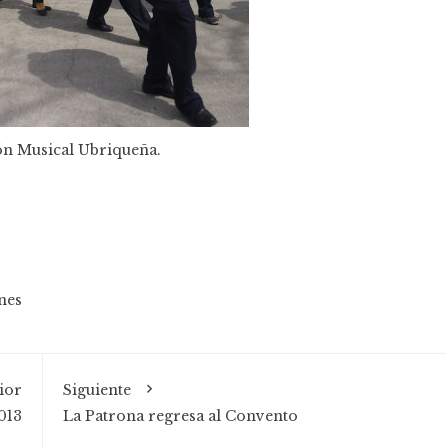
n Musical Ubriqueña.
nes
ior
Siguiente
013
La Patrona regresa al Convento