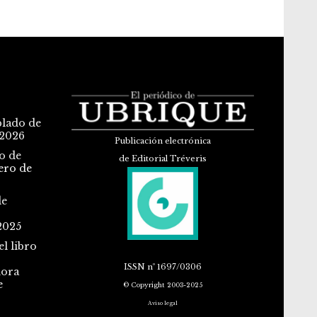
blado de
 2026
Publicación electrónica
o de
de Editorial Tréveris
ero de
de
2025
l libro
ISSN
nº 1697/0306
dora
e
© Copyright 2003-2025
Aviso legal