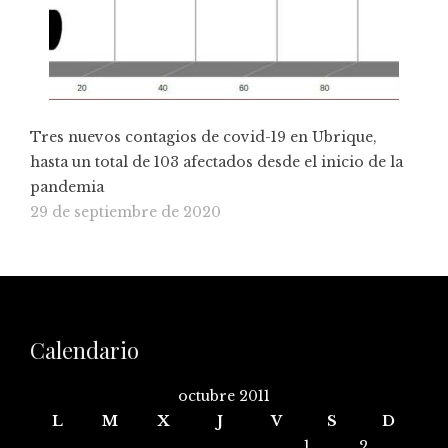
Tres nuevos contagios de covid-19 en Ubrique,
hasta un total de 103 afectados desde el inicio de la
pandemia
29 de septiembre de 2020
Calendario
octubre 2011
L
M
X
J
V
S
D
1
2