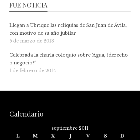
FUE NOTICIA
Llegan a Ubrique las reliquias de San Juan de Ávila,
con motivo de su año jubilar
5 de marzo de 2013
Celebrada la charla coloquio sobre 'Agua, ¿derecho
o negocio?'
1 de febrero de 2014
Calendario
septiembre 2011
L
M
X
J
V
S
D